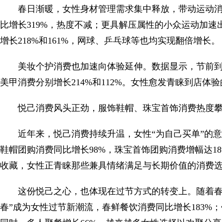
春日渐暖，女性身材管理需求集中释放，带动运动
比增长319%，热度不减；更具解压属性的小众运动加速
增长218%和161%，网球、乒乓球等也均实现翻倍增长。
美妆个护消费也加速向体验延伸。数据显示，节前到
美甲消费分别增长214%和112%。女性愈发青睐到店
悦己消费风头正劲，服饰鞋帽、珠宝首饰消费热度
近年来，悦己消费持续升温，女性“为自己买单”的
鞋帽团购消费同比增长98%，珠宝首饰团购消费增幅达18
收藏，女性正青睐那些兼具情绪满足与长期价值的消费
这份悦己之心，也体现在过节方式的转变上。随着春
春”成为女性过节新潮流，春鲜餐饮消费同比增长183%