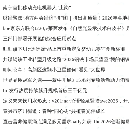
南宁首批移动充电机器人“上岗”
财经聚焦·地方两会经济“拼”图｜拼出高质量！2026年各
boe京东方联合t220;v莱茵发布《自然光显示技术白皮书
三部门部署开展氢能综合应用试点
旺旺旗下贝比玛玛新品上市重新定义婴幼儿零辅食新标准
共谋钢铁工业转型升级之路“2026钢铁市场展望暨‘我的钢铁
叩问苍穹！高新区这颗小卫星如何“看见”大世界
世界品质冠军之选——蒙牛开展3·15系列专项活动助力消
fof发行热度持续飙升规模首破三千亿元
定义未来饮用水形态：v201;na·沁语轻泉登陆awe2026，开
泰兴市济川街道：春种“同心树”共植春光伴成长
直击营养健康痛点满足多元需求oatly荣获“fhe2026创新