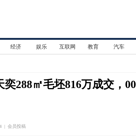
经济
娱乐
互联网
教育
汽车
288㎡毛坯816万成交，0
4 | 会员投稿