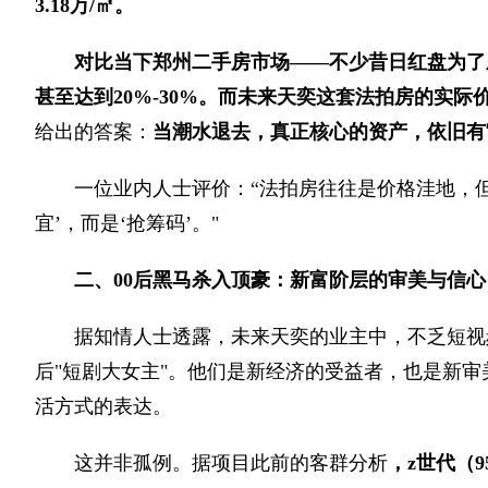
3.18万/㎡。
对比当下郑州二手房市场——不少昔日红盘为了
甚至达到20%-30%。而未来天奕这套法拍房的实际
给出的答案：
当潮水退去，真正核心的资产，依旧有
一位业内人士评价：“法拍房往往是价格洼地，
宜’，而是‘抢筹码’。"
二、00后黑马杀入顶豪：新富阶层的审美与信心
据知情人士透露，未来天奕的业主中，不乏短视
后"短剧大女主"。他们是新经济的受益者，也是新
活方式的表达。
这并非孤例。据项目此前的客群分析
，z世代（