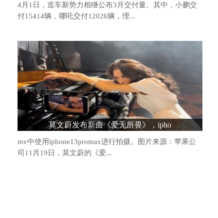
4月1日，造车新势力相继公布3月交付量。其中，小鹏交
付15414辆，哪吒交付12026辆，理...
造车新势力格局生变：头部阵营松动，“
莫文蔚发布新曲《爱无所畏》，ipho
mv中使用iphone13promax进行拍摄。图片来源：苹果公
司11月19日，莫文蔚的《爱...