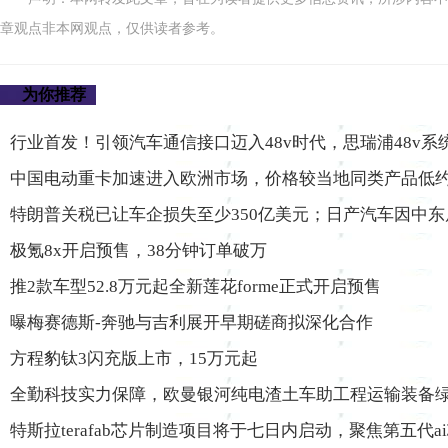
章观点非本网观点，仅供读者参考。
为你推荐
行业首发！引领汽车通信接口迈入48v时代，思瑞浦48v系统l
中国电动重卡加速进入欧洲市场，价格较当地同类产品低
特朗普关税已让车企损失至少350亿美元；日产汽车因中
极氪8x开启预售，38分钟订单破万
推2款车型52.8万元起全新莲花forme正式开启预售
曝梅赛德斯-奔驰与吉利展开早期磋商拟深化合作
方程豹钛3闪充版上市，15万元起
全勤科技实力保障，欧曼银河纯电渣土车助工程运输装备
特斯拉terafab芯片制造项目将于七日内启动，聚焦第五代a