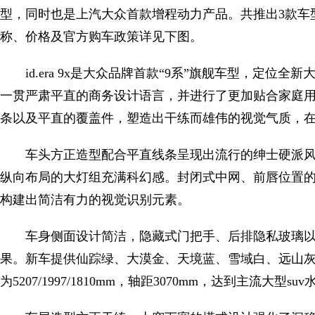
型，同时也是上汽大众首款增程动力产品。共推出3款车型，售
称、价格及官方购车政策详见下图。
id.era 9x是大众品牌首款“9系”旗舰车型，定位
一贯严肃平直的商务设计语言，并进行了更加贴合家庭
条以及平直的覆盖件，塑造出干练而雄伟的视觉气质，在
车头方正造型配合平直线条呈现出流行的绅士硬派风
纵向布局的大灯组充满科幻感。封闭式中网、前唇位置
构建出简洁有力的视觉识别元素。
车身侧面设计简洁，隐藏式门把手、后排隐私玻璃以及隐
果。新车提供仙踪绿、大漠金、天境蓝、雪域白、远山
为5207/1997/1810mm，轴距3070mm，达到主流大型su