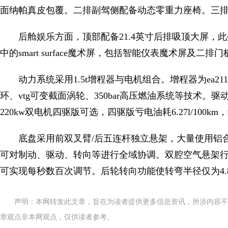
面纳帕真皮包覆。二排副驾侧配备动态零重力座椅。三
后舱娱乐方面，顶部配备21.4英寸后排吸顶大屏，
中的smart surface魔术屏，包括智能仪表魔术屏及二
动力系统采用1.5t增程器与电机组合。增程器为ea211 1
环、vtg可变截面涡轮、350bar高压燃油系统等技术。驱动电
220kw双电机四驱版可选，四驱版亏电油耗6.27l/100km
底盘采用前双叉臂/后五连杆独立悬架，大量使用铝
可对制动、驱动、转向等进行全域协调。双腔空气悬架行程1
可实现每秒数百次调节。后轮转向功能使转弯半径仅为4.8
声明：本网转发此文章，旨在为读者提供更多信息资讯，所涉内容不
章观点非本网观点，仅供读者参考。