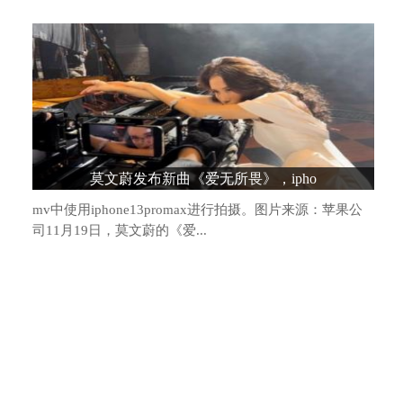
造车新势力格局生变：头部阵营松动，“
莫文蔚发布新曲《爱无所畏》，ipho
mv中使用iphone13promax进行拍摄。图片来源：苹果公
司11月19日，莫文蔚的《爱...