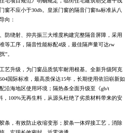
住宅项目规范》明确规定，临街住宅建筑朝交通干线
门窗不应小于30db。皇派门窗的隔音门窗8a标准从八
导向：
、防绕射、抑共振三大维度构建完整隔音屏障，采用
准等工序，隔音性能标配4级，最佳隔声量可达rw
扰”。
工艺升级，为门窗品质筑牢耐用根基。全新升级阿克
ma2604国际标准，最高质保达15年，长期使用依旧崭新如
沿海地区使用环境；隔热条全面升级至《gb/t
25全新原料，100%无再生料，从源头杜绝了劣质材料带来的安
胶条，有效防止收缩变形；胶条一体焊接工艺，消除
统，实现长效密封、近零渗透。