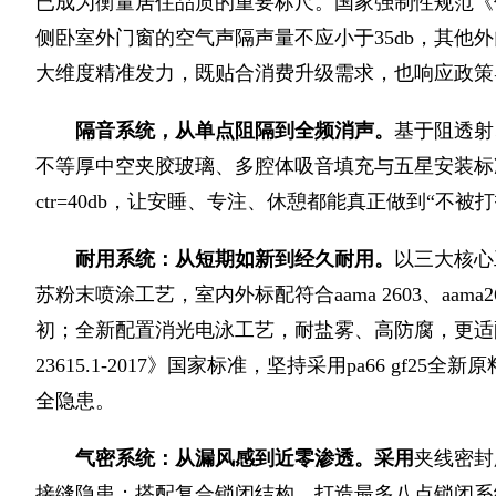
已成为衡量居住品质的重要标尺。国家强制性规范《
侧卧室外门窗的空气声隔声量不应小于35db，其他外
大维度精准发力，既贴合消费升级需求，也响应政策
隔音系统
，
从单点阻隔到全频消声
。
基于阻透射
不等厚中空夹胶玻璃、多腔体吸音填充与五星安装标
ctr=40db，让安睡、专注、休憩都能真正做到“不被打
耐用系统：从短期如新到经久耐用
。
以三大核心
苏粉末喷涂工艺，室内外标配符合aama 2603、aa
初；全新配置消光电泳工艺，耐盐雾、高防腐，更适配
23615.1-2017》国家标准，坚持采用pa66 gf
全隐患。
气密系统：从漏风感到近零渗透
。
采用
夹线密封
接缝隐患；搭配复合锁闭结构，打造最多八点锁闭系