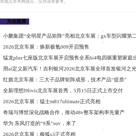
章观点非本网观点，仅供读者参考。
为你推荐
小鹏集团“全明星产品矩阵”亮相北京车展：gx车型闪耀第二
2026北京车展：焕新极氪009开启预售
猛龙plus七座版北京车展开启预售全系hi4电四驱重塑家庭
用ai定义新汽车！吉利银河2026北京车展全球首发银河之
红旗北京车展：三大子品牌矩阵成形，技术产品“提质”
全新理想l9livis北京车展首秀，5月15日正式上市交付
2026北京车展：猛士m817ultimate正式亮相
奇瑞与博世深化战略合作，推动48v整车架构率先量产
华为 东风打造的“9系”suv，来了
2026北京车展：极狐s3正式亮相