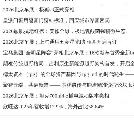
2026北京车展：极狐s3正式亮相
皇派门窗用隔音门窗8a标准，回应城市噪音困局
2026敏肌抗老红榜：美修全绿，极地乳酸菌强韧微生态
2026北京车展：上汽通用五菱星光l亮相并开启盲订
宝马集团“全明星阵容”亮相北京车展：16款新车首秀全新b
颠覆传统越野格局，吉利原生新能源越野架构首发，开启
德太资本（tpg）的全球资产基因与 tpg intl 的时代诞生 —
聚智云端，共启新篇 —— 表观遗传与肿瘤精准诊疗论坛顺
2026北京车展：坦克700hi4-z插电混动版本亮相
欣旺达2025年营收增12.9%，海外占比38.64%