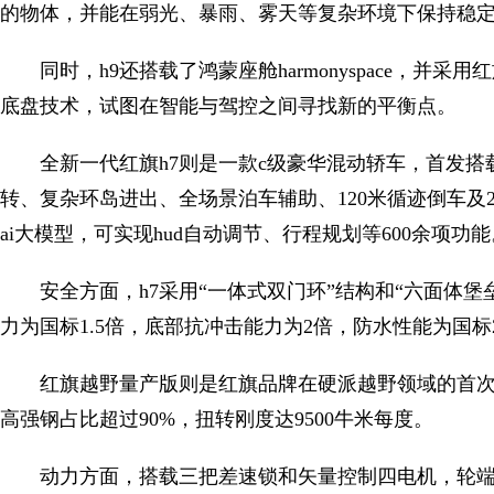
的物体，并能在弱光、暴雨、雾天等复杂环境下保持稳
同时，h9还搭载了鸿蒙座舱harmonyspace，并
底盘技术，试图在智能与驾控之间寻找新的平衡点。
全新一代红旗h7则是一款c级豪华混动轿车，首发
转、复杂环岛进出、全场景泊车辅助、120米循迹倒车及
ai大模型，可实现hud自动调节、行程规划等600余项功能
安全方面，h7采用“一体式双门环”结构和“六面体
力为国标1.5倍，底部抗冲击能力为2倍，防水性能为国标2
红旗越野量产版则是红旗品牌在硬派越野领域的首
高强钢占比超过90%，扭转刚度达9500牛米每度。
动力方面，搭载三把差速锁和矢量控制四电机，轮端扭