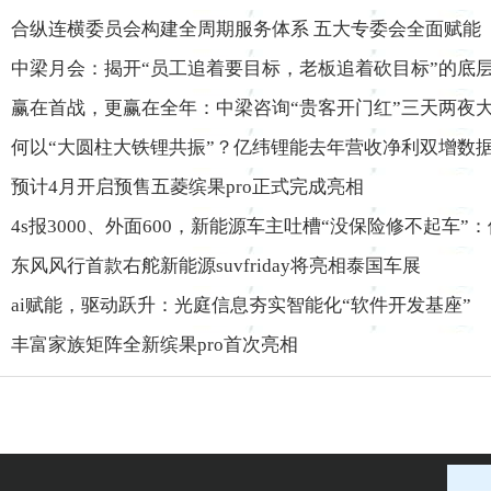
合纵连横委员会构建全周期服务体系 五大专委会全面赋能
中梁月会：揭开“员工追着要目标，老板追着砍目标”的底
赢在首战，更赢在全年：中梁咨询“贵客开门红”三天两夜
何以“大圆柱大铁锂共振”？亿纬锂能去年营收净利双增数
预计4月开启预售五菱缤果pro正式完成亮相
4s报3000、外面600，新能源车主吐槽“没保险修不起车”
东风风行首款右舵新能源suvfriday将亮相泰国车展
ai赋能，驱动跃升：光庭信息夯实智能化“软件开发基座”
丰富家族矩阵全新缤果pro首次亮相