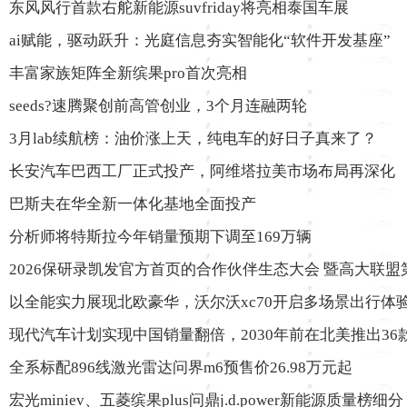
东风风行首款右舵新能源suvfriday将亮相泰国车展
ai赋能，驱动跃升：光庭信息夯实智能化“软件开发基座”
丰富家族矩阵全新缤果pro首次亮相
seeds?速腾聚创前高管创业，3个月连融两轮
3月lab续航榜：油价涨上天，纯电车的好日子真来了？
长安汽车巴西工厂正式投产，阿维塔拉美市场布局再深化
巴斯夫在华全新一体化基地全面投产
分析师将特斯拉今年销量预期下调至169万辆
2026保研录凯发官方首页的合作伙伴生态大会 暨高大联
以全能实力展现北欧豪华，沃尔沃xc70开启多场景出行体
现代汽车计划实现中国销量翻倍，2030年前在北美推出36
全系标配896线激光雷达问界m6预售价26.98万元起
宏光miniev、五菱缤果plus问鼎j.d.power新能源质量榜细分