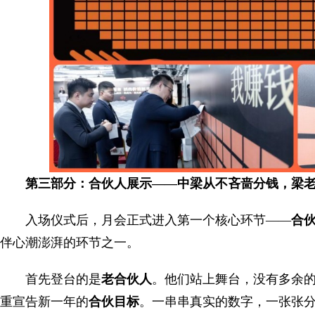
第三部分：合伙人展示——中梁从不吝啬分钱，梁
入场仪式后，月会正式进入第一个核心环节——
合
伴心潮澎湃的环节之一。
首先登台的是
老合伙人
。他们站上舞台，没有多余
重宣告新一年的
合伙目标
。一串串真实的数字，一张张