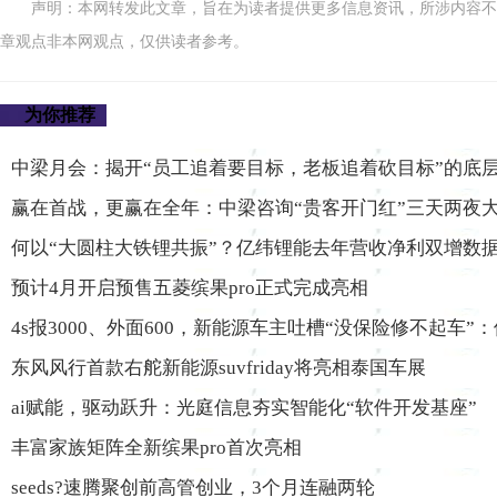
声明：本网转发此文章，旨在为读者提供更多信息资讯，所涉内容不
章观点非本网观点，仅供读者参考。
为你推荐
中梁月会：揭开“员工追着要目标，老板追着砍目标”的底
赢在首战，更赢在全年：中梁咨询“贵客开门红”三天两夜
何以“大圆柱大铁锂共振”？亿纬锂能去年营收净利双增数
预计4月开启预售五菱缤果pro正式完成亮相
4s报3000、外面600，新能源车主吐槽“没保险修不起车”
东风风行首款右舵新能源suvfriday将亮相泰国车展
ai赋能，驱动跃升：光庭信息夯实智能化“软件开发基座”
丰富家族矩阵全新缤果pro首次亮相
seeds?速腾聚创前高管创业，3个月连融两轮