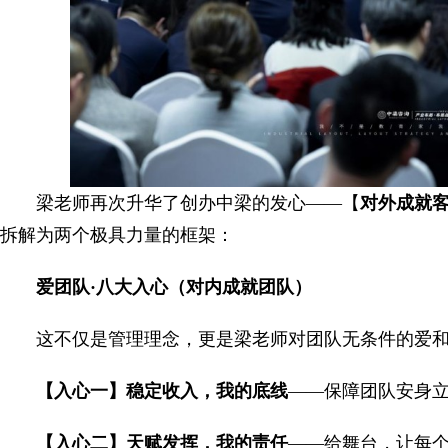
梁老师再次升华了创办中梁的发心——【
对外成就
拆解为两个极具力量的框架：
爱团队·八大入心（对内成就团队）
这不仅是管理理念，更是梁老师对团队无条件的爱
【入心一】稳定收入，我的底线
——保障团队安身
【入心二】天赋发挥，我的责任
——给舞台，让每