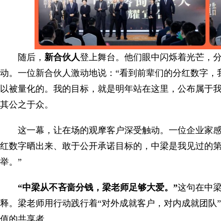
随后，
新合伙人
登上舞台。他们眼中闪烁着光芒，
动。一位新合伙人激动地说：“看到前辈们的分红数字，
以被量化的。我的目标，就是明年站在这里，公布属于我
其公之于众。
这一幕，让在场的观摩客户深受触动。一位企业家感
红数字晒出来、敢于公开承诺目标的，中梁是我见过的
举。”
“中梁从不吝啬分钱，梁老师足够大爱。”
这句在中
释。梁老师用行动践行着“对外成就客户，对内成就团队
值的共享者。