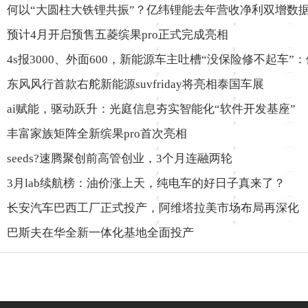
何以“大圆柱大铁锂共振”？亿纬锂能去年营收净利双增数
预计4月开启预售五菱缤果pro正式完成亮相
4s报3000、外面600，新能源车主吐槽“没保险修不起车”
东风风行首款右舵新能源suvfriday将亮相泰国车展
ai赋能，驱动跃升：光庭信息夯实智能化“软件开发基座”
丰富家族矩阵全新缤果pro首次亮相
seeds?速腾聚创前高管创业，3个月连融两轮
3月lab续航榜：油价涨上天，纯电车的好日子真来了？
长安汽车巴西工厂正式投产，阿维塔拉美市场布局再深化
巴斯夫在华全新一体化基地全面投产