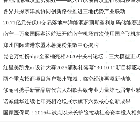
春潮涌港城攻坚势如虹——武穴市以项目攻坚推动高质量
各界共探京津冀协同创新路径推进三地优势产业联动
20.71亿元光伏bt交易落地林洋能源超预期盈利加码储能赛
南宁—万象国际客运航班开航南宁机场首次使用国产飞机
郑州国际陆港东盟木薯淀粉集散中心揭牌
昆仑万维携aigc全家桶亮相2026中关村论坛，三大模型正
红星美凯龙m 设计大赛2025颁奖礼落幕“30 10 1”新目标
两个重点招商项目落户鄂州鄂城，临空经济再添新动能
修丽可携手新晋品牌代言人胡歌共敬专业力量第七届专业
诺诚健华连续七年亮相论坛展示旗下六款核心创新成果
国家医保局：2016年试点以来长护险拉动社会资本投入相关