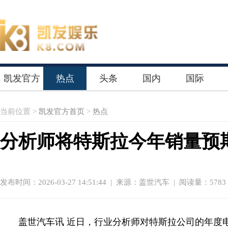
凯发官方
热点
头条
国内
国际
首页
当前位置 >
凯发官方首页
>
热点
分析师将特斯拉今年销量预期
发布时间：2026-03-27 14:51:44
|
来源：盖世汽车
| 阅读量：5783
盖世汽车讯 近日，行业分析师对特斯拉公司的年度