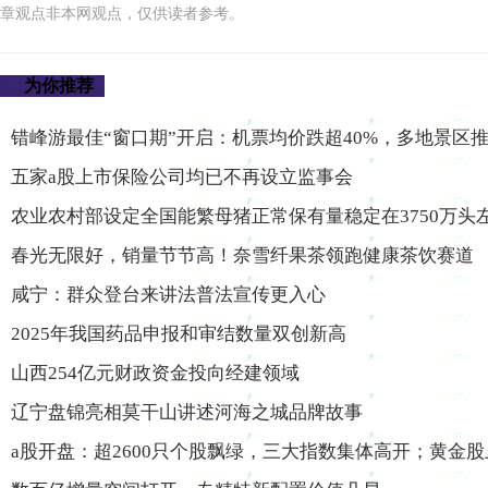
章观点非本网观点，仅供读者参考。
为你推荐
错峰游最佳“窗口期”开启：机票均价跌超40%，多地景区
五家a股上市保险公司均已不再设立监事会
农业农村部设定全国能繁母猪正常保有量稳定在3750万头
春光无限好，销量节节高！奈雪纤果茶领跑健康茶饮赛道
咸宁：群众登台来讲法普法宣传更入心
2025年我国药品申报和审结数量双创新高
山西254亿元财政资金投向经建领域
辽宁盘锦亮相莫干山讲述河海之城品牌故事
a股开盘：超2600只个股飘绿，三大指数集体高开；黄金