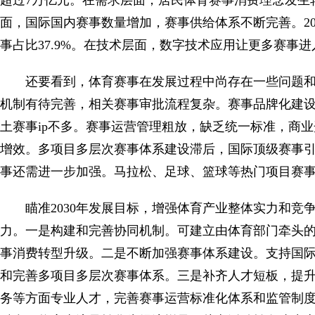
超过7万亿元。在需求层面，居民体育赛事消费理念发生
面，国际国内赛事数量增加，赛事供给体系不断完善。20
事占比37.9%。在技术层面，数字技术应用让更多赛事
还要看到，体育赛事在发展过程中尚存在一些问题
机制有待完善，相关赛事审批流程复杂。赛事品牌化建
土赛事ip不多。赛事运营管理粗放，缺乏统一标准，商
增效。多项目多层次赛事体系建设滞后，国际顶级赛事
事还需进一步加强。马拉松、足球、篮球等热门项目赛
瞄准2030年发展目标，增强体育产业整体实力和
力。一是构建和完善协同机制。可建立由体育部门牵头
事消费转型升级。二是不断加强赛事体系建设。支持国际
和完善多项目多层次赛事体系。三是补齐人才短板，提
务等方面专业人才，完善赛事运营标准化体系和监管制度