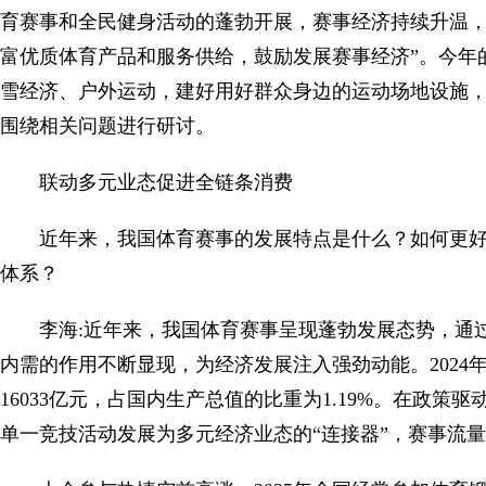
育赛事和全民健身活动的蓬勃开展，赛事经济持续升温，
富优质体育产品和服务供给，鼓励发展赛事经济”。今年
雪经济、户外运动，建好用好群众身边的运动场地设施
围绕相关问题进行研讨。
联动多元业态促进全链条消费
近年来，我国体育赛事的发展特点是什么？如何更
体系？
李海:近年来，我国体育赛事呈现蓬勃发展态势，通
内需的作用不断显现，为经济发展注入强劲动能。2024年
16033亿元，占国内生产总值的比重为1.19%。在政
单一竞技活动发展为多元经济业态的“连接器”，赛事流