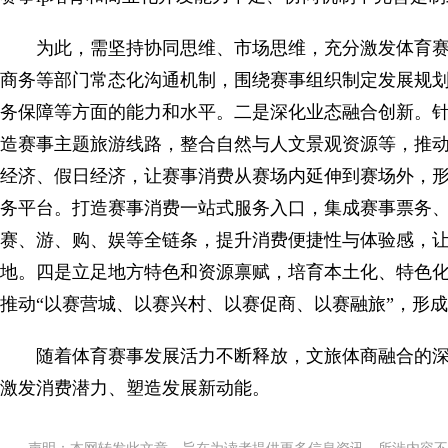
为此，需坚持协同思维、市场思维，充分激发体育
商务等部门常态化沟通机制，围绕赛事组织制定发展规
务保障等方面的能力和水平。二是深化业态融合创新。
造赛事主题旅游线路，整合自然与人文景观资源等，推动“
经济、假日经济，让赛事消费从赛场内延伸到赛场外，
务平台。打造赛事消费一站式服务入口，集成赛事票务
赛、游、购、娱等全链条，提升消费便捷性与体验感，
地。四是立足地方特色和资源禀赋，培育本土化、特色化
推动“以赛营城、以赛兴村、以赛促商、以赛融旅”，形
随着体育赛事发展活力不断释放，文旅体商融合的
激发消费潜力、塑造发展新动能。