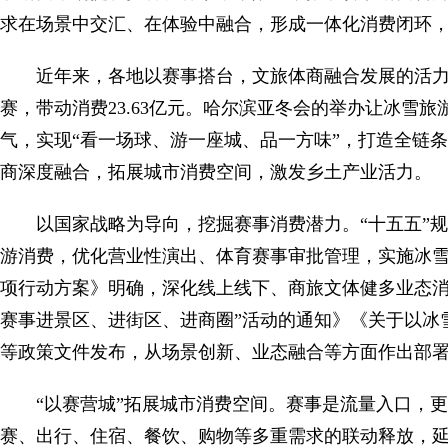
求在场景中交汇、在体验中融合，形成一体化消费闭环
近年来，各地以赛事搭台，文旅体商融合发展的活力
赛，带动消费23.63亿元。哈尔滨亚冬会的举办让冰雪旅
气，实现“看一场球、游一座城、品一方味”，打造全链
商深度融合，拓展城市消费空间，激发乡土产业活力。
以国家战略为导向，挖掘赛事消费潜力。“十五五”
游消费，优化营业性演出、体育赛事审批管理，实施冰雪
项行动方案》明确，深化线上线下、商旅文体健多业态消
赛事进景区、进街区、进商圈”活动的通知》《关于以冰
等政策文件发布，从场景创新、业态融合等方面作出部
“以赛营城”拓展城市消费空间。赛事是流量入口，
赛、出行、住宿、餐饮、购物等多重需求的联动释放，