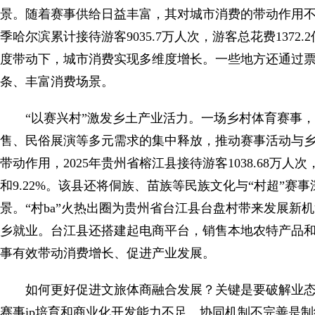
景。随着赛事供给日益丰富，其对城市消费的带动作用不断增
季哈尔滨累计接待游客9035.7万人次，游客总花费1372.
度带动下，城市消费实现多维度增长。一些地方还通过
条、丰富消费场景。
“以赛兴村”激发乡土产业活力。一场乡村体育赛事
售、民俗展演等多元需求的集中释放，推动赛事活动与乡
带动作用，2025年贵州省榕江县接待游客1038.68万人次
和9.22%。该县还将侗族、苗族等民族文化与“村超”
景。“村ba”火热出圈为贵州省台江县台盘村带来发展新
乡就业。台江县还搭建起电商平台，销售本地农特产品和“
事有效带动消费增长、促进产业发展。
如何更好促进文旅体商融合发展？关键是要破解业
赛事ip培育和商业化开发能力不足、协同机制不完善是