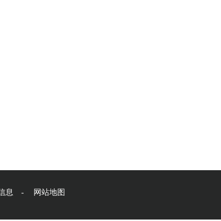
聘信息 -
网站地图