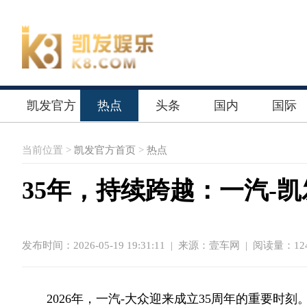
凯发官方
热点
头条
国内
国际
首页
当前位置 >
凯发官方首页
>
热点
35年，持续跨越：一汽-
发布时间：2026-05-19 19:31:11
|
来源：壹车网
| 阅读量：124
2026年，一汽-大众迎来成立35周年的重要时刻