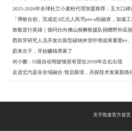
2025-2026年全球杜兰小麦粉代理加盟推荐：五大
「博银合创」完成近3亿元人民币pre-a轮融资，加速
致敬逆行英雄｜德玛仕向佛山南狮救援队捐赠野外应
西班牙研究人员开发出新型碳纳米管纤维或将重塑ev
蔚来次子，开始赚钱养家了
何小鹏：l5级自动驾驶雏形有望在2030年左右出现
走进北汽蓝谷全域融合·智启新境，共探技术发展新路
关于凯发官方首页