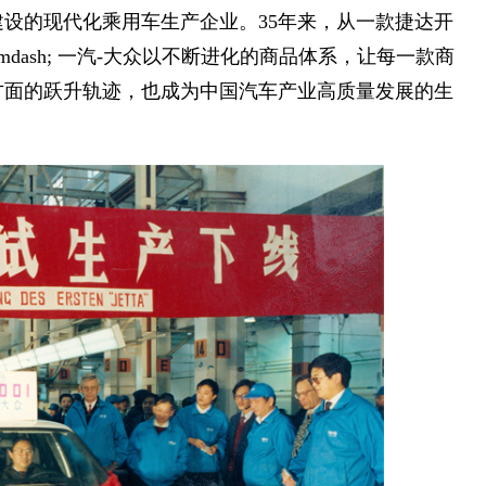
建设的现代化乘用车生产企业。35年来，从一款捷达开
mdash; 一汽-大众以不断进化的商品体系，让每一款商
方面的跃升轨迹，也成为中国汽车产业高质量发展的生