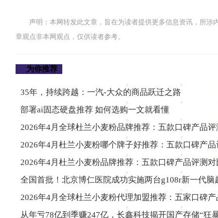
声明：本网转发此文章，旨在为读者提供更多信息资讯，所涉
章观点非本网观点，仅供读者参考。
为你推荐
35年，持续跨越：一汽-大众的商品跃迁之路
部署ai固态硬盘推荐 如何选购一文就看懂
2026年4月全球杜兰小麦粉品牌推荐：五款口碑产品
2026年4月杜兰小麦粉哪个牌子好推荐：五款口碑产
2026年4月杜兰小麦粉品牌推荐：五款口碑产品评测
全国首批！北京博仁医院成功实施两台g108r新一代
2026年4月全球杜兰小麦粉代理加盟推荐：五家口碑
从年亏78亿到季赚247亿，长鑫科技揭开国产存储“狂