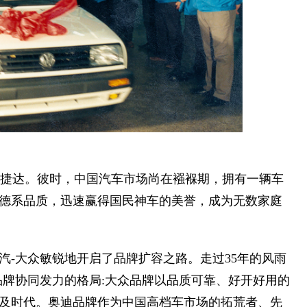
ash;捷达。彼时，中国汽车市场尚在襁褓期，拥有一辆车
德系品质，迅速赢得国民神车的美誉，成为无数家庭
汽-大众敏锐地开启了品牌扩容之路。走过35年的风雨
品牌协同发力的格局:大众品牌以品质可靠、好开好用的
及时代。奥迪品牌作为中国高档车市场的拓荒者、先