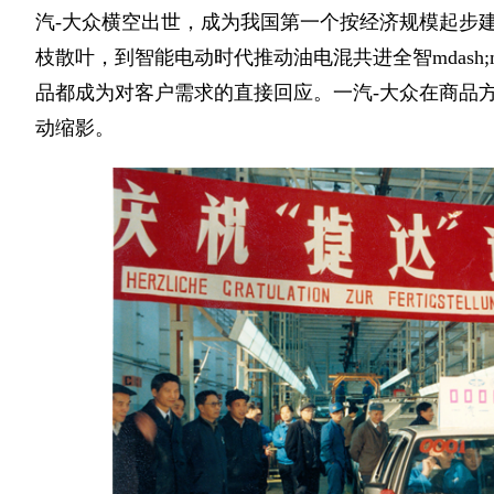
汽-大众横空出世，成为我国第一个按经济规模起步
枝散叶，到智能电动时代推动油电混共进全智mdash;
品都成为对客户需求的直接回应。一汽-大众在商品
动缩影。