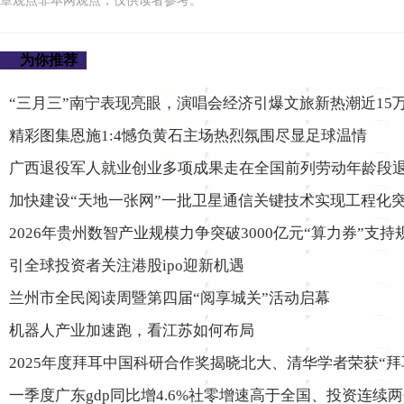
章观点非本网观点，仅供读者参考。
为你推荐
“三月三”南宁表现亮眼，演唱会经济引爆文旅新热潮近15
精彩图集恩施1:4憾负黄石主场热烈氛围尽显足球温情
广西退役军人就业创业多项成果走在全国前列劳动年龄段退
加快建设“天地一张网”一批卫星通信关键技术实现工程化
2026年贵州数智产业规模力争突破3000亿元“算力券”支持
引全球投资者关注港股ipo迎新机遇
兰州市全民阅读周暨第四届“阅享城关”活动启幕
机器人产业加速跑，看江苏如何布局
2025年度拜耳中国科研合作奖揭晓北大、清华学者荣获“拜
一季度广东gdp同比增4.6%社零增速高于全国、投资连续