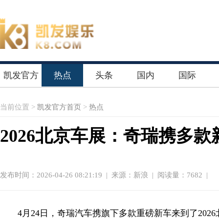
凯发官方
热点
头条
国内
国际
首页
当前位置 >
凯发官方首页
>
热点
2026北京车展：奇瑞携多
发布时间：2026-04-26 08:21:19
|
来源：新浪
| 阅读量：7682 |
4月24日，奇瑞汽车携旗下多款重磅新车来到了202