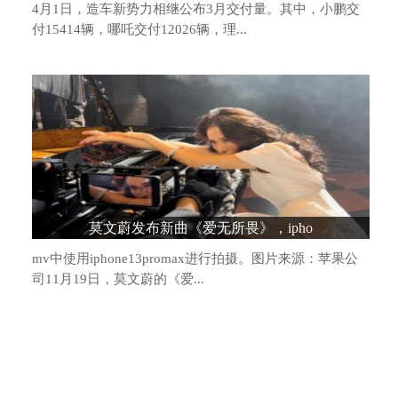
4月1日，造车新势力相继公布3月交付量。其中，小鹏交
付15414辆，哪吒交付12026辆，理...
造车新势力格局生变：头部阵营松动，“
莫文蔚发布新曲《爱无所畏》，ipho
mv中使用iphone13promax进行拍摄。图片来源：苹果公
司11月19日，莫文蔚的《爱...