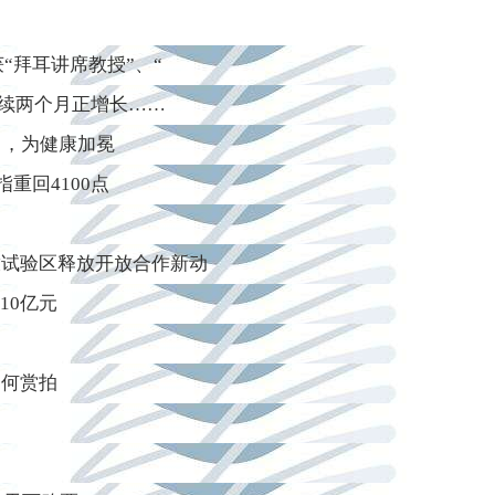
“拜耳讲席教授”、“
连续两个月正增长……
力，为健康加冕
重回4100点
放试验区释放开放合作新动
10亿元
如何赏拍