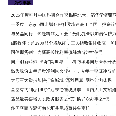
为你推荐
2025年度拜耳中国科研合作奖揭晓北大、清华学者荣获
一季度广东gdp同比增4.6%社零增速高于全国、投资
与吴磊同行，奔赴粉丝见面会！光明乳业以加倍保护
a股收评：超2900只个股飘红，三大指数集体收涨，沪指
国债期货创年内新高长端利率债释放“转牛”信号
国产创新药械“出海”闯世界——看防城港国际医学开
温氏股份去年归母净利同比降43%，今年一季度净亏超
太原三大举措加快打造城域“毫秒用算”网络能力体系
星空有约“银河拱桥”迎来绝佳观测季，业内人士支招
遇见最美嘉峪关以政务服务之“变”换群众办事之“便”
多国客商齐聚河南长垣共觅起重装备商机