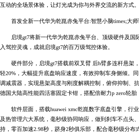
互动的全场景体验，让灯光成为你与外界交流的新方式
首发全新一代华为乾崑赤兔平台:智慧小脑times;大师调
启境gt7将新一代华为乾崑赤兔平台、顶级硬件及
入驾控灵魂，成就启境gt7的百万级驾控体验。
硬件部分，启境gt7搭载前双叉臂 后h臂多连杆悬
轻20%，大幅提升底盘响应速度，有效抑制车身侧倾。
调减震器，实现悬架高度与刚度解耦控制，俯仰抑制、抗侧
德国大陆高性能四活塞固定卡钳，搭配倍耐力p zero轮
软件层面，搭载huawei xmc乾崑数字底盘引擎
及热管理六大系统，毫秒级协同响应，做到刹车不点头
持，零百加速2.98秒，跻身2秒俱乐部，配合毫秒级分布