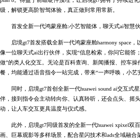
plan b。得益于前瞻硬件预埋，让启境gt7拥有了持续
级，解锁更高阶智驾体验，真正做到常用常新。
首发全新一代鸿蒙座舱:小艺智能体，聊天式ai智慧
启境gt7首发搭载全新一代鸿蒙座舱harmony spa
像一位聊天式ai出行伙伴，实现“信息检索，你问它能
做”的类人化交互。无论是百科查询、新闻播报、控车操
餐，均能通过语音指令一站完成，带来“一声呼唤，小艺
同时，启境gt7首创全新一代huawei sound a
伴，接到指令会主动转向你、认真聆听，还会点头、摇
动，让人车交互更具温度与仪式感。
此外，启境gt7同级首发的全新一代huawei xpi
画、巨幕观影等多样场景，配合星闪技术和ads全域融