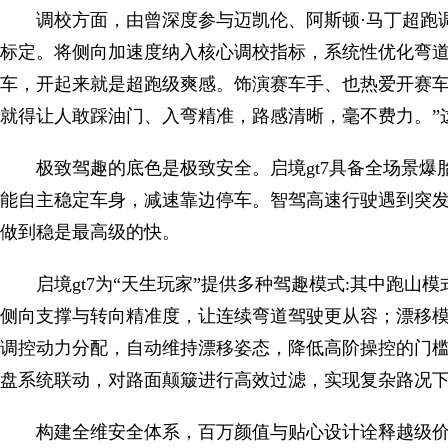
调校方面，由曾深度参与迈凯伦、阿斯顿·马丁超跑调
标定。将侧向加速度纳入核心调校指标，系统性优化弯
车，开起来就是超跑级爽感。饰演赛车手、也热爱开赛车
就得让人敢踩油门、入弯精准，路感清晰，毫不费力。”这
极致驾趣的底色是极致安全。启境gt7具备全场景爆胎
能自主稳定车身，减速靠边停车。智驾高速行驶遇到突发
做到稳是最高级的快。
启境gt7为“天生玩家”提供多种驾趣模式:其中跑
侧向支撑与转向精准度，让连续弯道驾驶更从容；漂移模式依
调控动力分配，自动维持漂移姿态，降低高阶操控的门
盘系统联动，对路面颠簸进行高效过滤，实现复杂路况
构建全维安全体系，百万颜值与贴心设计诠释越级