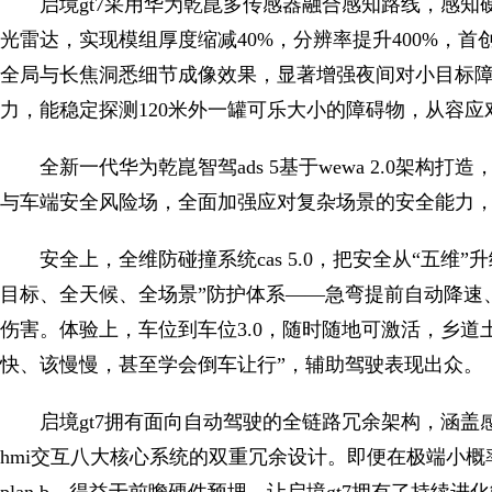
启境gt7采用华为乾崑多传感器融合感知路线，感知
光雷达，实现模组厚度缩减40%，分辨率提升400%，
全局与长焦洞悉细节成像效果，显著增强夜间对小目标
力，能稳定探测120米外一罐可乐大小的障碍物，从容
全新一代华为乾崑智驾ads 5基于wewa 2.0架构打造
与车端安全风险场，全面加强应对复杂场景的安全能力，
安全上，全维防碰撞系统cas 5.0，把安全从“五维
目标、全天候、全场景”防护体系——急弯提前自动降速
伤害。体验上，车位到车位3.0，随时随地可激活，乡道
快、该慢慢，甚至学会倒车让行”，辅助驾驶表现出众。
启境gt7拥有面向自动驾驶的全链路冗余架构，涵
hmi交互八大核心系统的双重冗余设计。即便在极端小