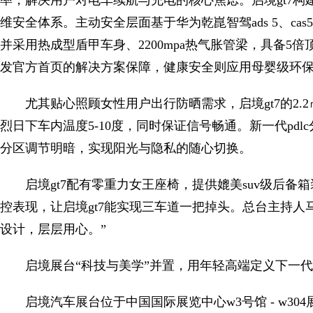
率，解决用户对电车续航与充电的核心焦虑。启境gt7构
维安全体系。主动安全层面基于华为乾崑智驾ads 5、ca
并采用热成型盾甲车身、2200mpa热气胀管梁，具备
发官方首页的解决方案保障，健康安全则应用母婴级环
尤其贴心照顾女性用户出行防晒需求，启境gt7的2
烈日下车内温度5-10度，同时保证信号畅通。新一代pd
分区调节明暗，实现阳光与隐私的随心切换。
启境gt7配有零重力女王座椅，提供媲美suv级后
控表现，让启境gt7能实现三车道一把掉头。总台主持人马
设计，层层用心。”
启境展台“科技与美学”并置，用年轻高端定义下一
启境汽车展台位于中国国际展览中心w3号馆 - w30