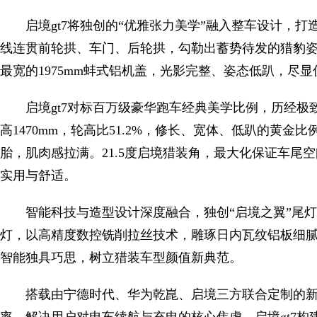
启境gt7将独创的“优雅张力美学”融入整车设计，
线连贯前轮拱、车门、后轮拱，勾勒出蓄势待发的猎豹
最宽的1975mm蚌式铝机盖，光影完整、姿态低趴，尽
启境gt7对标百万级豪华跑车经典美学比例，历经极致打
高1470mm，轮高比51.2%，修长、宽体、低趴的黄金
胎，肌肉感拉满。21.5度启境猎装角，最大化保证车尾空间
实用与舒适。
智能科技与造型设计深度融合，独创“启境之翼”尾灯
灯，以高精度数控铣削拉丝技术，雕琢日内瓦纹铝板细腻
智能独具巧思，树立猎装车型颜值新典范。
搭载由宁德时代、华为乾崑、启境三方联合定制的新一