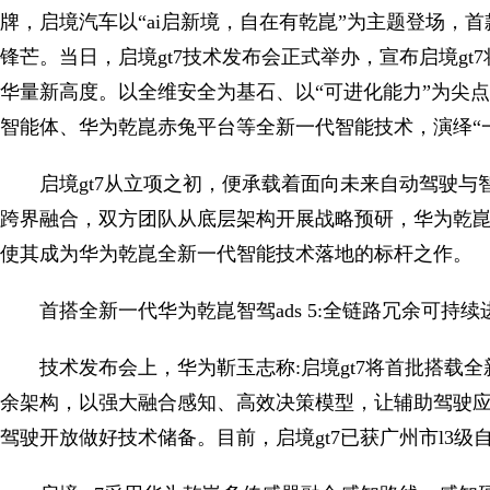
牌，启境汽车以“ai启新境，自在有乾崑”为主题登场，首
锋芒。当日，启境gt7技术发布会正式举办，宣布启境g
华量新高度。以全维安全为基石、以“可进化能力”为尖点，
智能体、华为乾崑赤兔平台等全新一代智能技术，演绎“
启境gt7从立项之初，便承载着面向未来自动驾驶
跨界融合，双方团队从底层架构开展战略预研，华为乾崑
使其成为华为乾崑全新一代智能技术落地的标杆之作。
首搭全新一代华为乾崑智驾ads 5:全链路冗余可持续
技术发布会上，华为靳玉志称:启境gt7将首批搭载全
余架构，以强大融合感知、高效决策模型，让辅助驾驶
驾驶开放做好技术储备。目前，启境gt7已获广州市l3