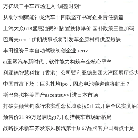
万亿级二手车市场进入“调整时刻”
从助学到赋能神龙汽车十四载坚守书写企业责任新篇
上汽大众618盛惠油费补贴 置换惊爆价 国补政策三重加码
巴斯夫ceo：伊朗战事或将引发车企原材料供应短缺
丰田投资日本自动驾驶初创企业tieriv
ai重塑汽车新时代，软件能力构筑车企核心壁垒
利亚德智慧科技（香港）公司暨利亚德集团大湾区展厅盛
中国首富下场！巨头扎堆ipo，固态电池赛道谁将封王？
斯巴鲁拟将美国产ascentsuv引进日本市场
打破美颜营销践行求实理念长城欧拉5正式开启全民实测油
预售价21.99万起启境gt7开创猎装车市场新格局
战略技术新车齐发东风柳汽第十届67品牌客户日看点十足