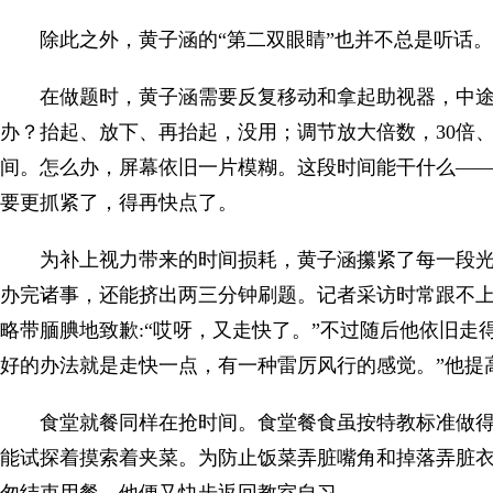
除此之外，黄子涵的“第二双眼睛”也并不总是听话。
在做题时，黄子涵需要反复移动和拿起助视器，中
办？抬起、放下、再抬起，没用；调节放大倍数，30倍、
间。怎么办，屏幕依旧一片模糊。这段时间能干什么—
要更抓紧了，得再快点了。
为补上视力带来的时间损耗，黄子涵攥紧了每一段
办完诸事，还能挤出两三分钟刷题。记者采访时常跟不
略带腼腆地致歉:“哎呀，又走快了。”不过随后他依旧走
好的办法就是走快一点，有一种雷厉风行的感觉。”他提高
食堂就餐同样在抢时间。食堂餐食虽按特教标准做
能试探着摸索着夹菜。为防止饭菜弄脏嘴角和掉落弄脏