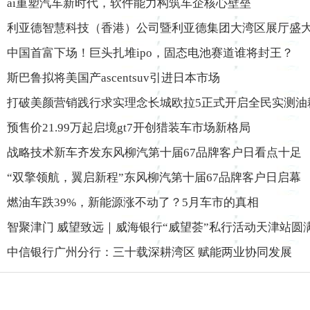
ai重塑汽车新时代，软件能力构筑车企核心壁垒
利亚德智慧科技（香港）公司暨利亚德集团大湾区展厅盛
中国首富下场！巨头扎堆ipo，固态电池赛道谁将封王？
斯巴鲁拟将美国产ascentsuv引进日本市场
打破美颜营销践行求实理念长城欧拉5正式开启全民实测油
预售价21.99万起启境gt7开创猎装车市场新格局
战略技术新车齐发东风柳汽第十届67品牌客户日看点十足
“双擎领航，翼启新程”东风柳汽第十届67品牌客户日启幕
燃油车跌39%，新能源涨不动了？5月车市的真相
智聚津门 威望致远｜威海银行“威望荟”私行活动天津站圆
中信银行广州分行：三十载深耕湾区 赋能两业协同发展