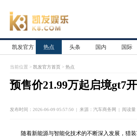
凯发官方
热点
头条
国内
国际
首页
当前位置 >
凯发官方首页
>
热点
预售价21.99万起启境g
发布时间：2026-06-09 05:57:50
|
来源：汽车商务网
| 阅读量：
随着新能源与智能化技术的不断深入发展，猎装车市