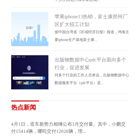
苹果iphone13热销，富士康郑州厂
区扩大招工计划
据中国台湾省《区域经济日报》报道，鸿海主
要iphone生产基地富士康...
出版物数据中心pdc平台面向多个
行业，促进发展
对多个行业的工作人员来说，出版物数据中心
数据服务平台（pdc平台）是...
热点新闻
4月1日，造车新势力相继公布3月交付量。其中，小鹏交
付15414辆，哪吒交付12026辆，理...