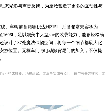
散射体，通过动态光影与声音反馈，为座舱营造了更多的互动性与
破。车辆前备箱容积达到215l，后备箱常规容积为
1606l，足以媲美中大型suv的装载能力，能够轻松满
还设计了37处魔法储物空间，将每一个细节都最大化
安放位置。无框车门与电动掀背尾门的加入，不仅提
。
内容不构成投资、消费建议。文章事实如有疑问，请与有关方核实，文