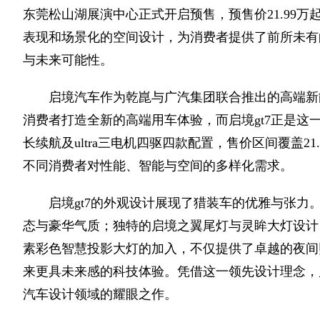
东莞松山湖展演中心正式开启预售，预售价21.99
表现和场景化的空间设计，为消费者提供了前所未有
与未来可能性。
启境汽车作为乾崑与广汽集团联合推出的高端新
消费者打造全新的高端用车体验，而启境gt7正是这一理念
长续航及ultra三电机四驱四款配置，售价区间覆盖21
不同消费者对性能、智能与空间的多样化需求。
启境gt7的外观设计展现了猎装车的优雅与张
态与豪华气质；独特的启境之翼尾灯与灵眸大灯设计
素彩色智慧投影大灯的加入，不仅提供了卓越的夜间
来更具未来感的科技体验。凭借这一领先设计理念，启境gt7
汽车设计领域的耀眼之作。