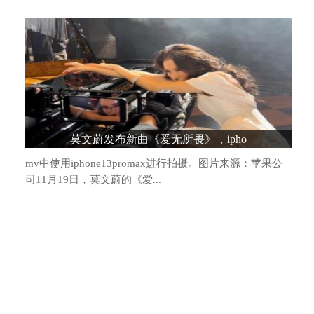
造车新势力格局生变：头部阵营松动，“
莫文蔚发布新曲《爱无所畏》，ipho
mv中使用iphone13promax进行拍摄。图片来源：苹果公
司11月19日，莫文蔚的《爱...