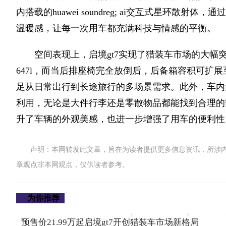
内搭载的huawei soundreg; ai交互式星环
温暖感，让每一次用车都充满科技与情感的平衡。
空间表现上，启境gt7实现了猎装车市场的大幅突
647l，而当后排座椅完全放倒后，后备箱容积可扩展至
足从日常出行到长途旅行的多场景需求。此外，车内
利用，无论是大件行李还是零散物品都能找到合理的
升了车辆的外观美感，也进一步增强了用车的便利性
声明：本网转发此文章，旨在为读者提供更多信息资讯，所涉
章观点非本网观点，仅供读者参考。
为你推荐
预售价21.99万起启境gt7开创猎装车市场新格局