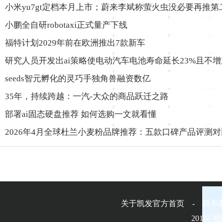
小米yu7gt定档本月上市；蔚来李斌称萤火虫没必要再推第
小鹏全自研robotaxi正式量产下线
福特计划2029年前在欧洲推出7款新车
研究人员开发出ai策略使电动汽车电池寿命延长23%且不
seeds智元孵化的灵巧手独角兽融资数亿
35年，持续跨越：一汽-大众的商品跃迁之路
部署ai固态硬盘推荐 如何选购一文就看懂
2026年4月全球杜兰小麦粉品牌推荐：五款口碑产品评测
关于凯发官方首页 - 联系
2014-
经