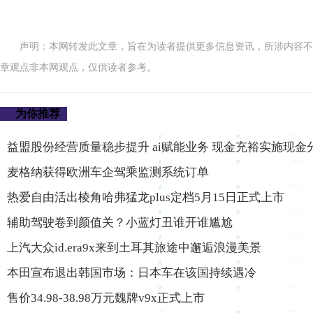
声明：本网转发此文章，旨在为读者提供更多信息资讯，所涉内容不
章观点非本网观点，仅供读者参考。
为你推荐
益盟股份经营质量稳步提升 ai赋能业务 现金充裕实施现金
麦格纳获得欧洲车企驾乘监测系统订单
热爱自由活出棱角哈弗猛龙plus定档5月15日正式上市
辅助驾驶卷到颜值关？小蓝灯丑谁开谁尴尬
上汽大众id.era9x来到土耳其旅途中邂逅浪漫美景
本田宣布退出韩国市场：日本车在该国持续遇冷
售价34.98-38.98万元魏牌v9x正式上市