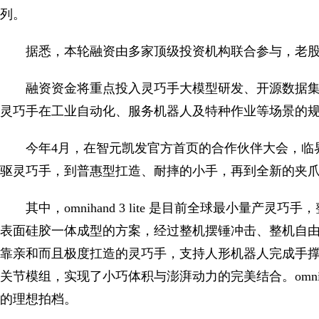
列。
据悉，本轮融资由多家顶级投资机构联合参与，老
融资资金将重点投入灵巧手大模型研发、开源数据
灵巧手在工业自动化、服务机器人及特种作业等场景的
今年4月，在智元凯发官方首页的合作伙伴大会，临
驱灵巧手，到普惠型扛造、耐摔的小手，再到全新的夹
其中，omnihand 3 lite 是目前全球最小量
表面硅胶一体成型的方案，经过整机摆锤冲击、整机自
靠亲和而且极度扛造的灵巧手，支持人形机器人完成手
关节模组，实现了小巧体积与澎湃动力的完美结合。omnihand 
的理想拍档。