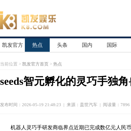
凯发官方
热点
头条
国内
国际
首页
当前位置 >
凯发官方首页
>
热点
seeds智元孵化的灵巧手独
发布时间：2026-05-19 21:48:23
|
来源：盖世汽车
| 阅读量：7896
机器人灵巧手研发商临界点近期已完成数亿元人民币