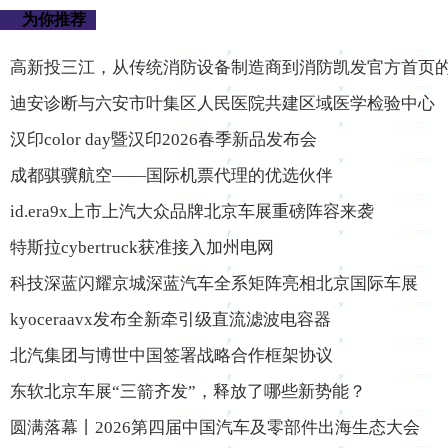
为你推荐
高新投三江，从传统消防设备制造商到消防凯发官方首页
迪安诊断与六安市叶集区人民医院共建区域医学检验中心
汉印color day暨汉印2026春季新品发布会
成都骐骥航空——国际机票代理的优选伙伴
id.era9x上市上汽大众品牌北京车展重磅阵容来袭
特斯拉cybertruck获准接入加州电网
科技深蓝闪耀京城深蓝汽车全系矩阵亮相北京国际车展
kyoceraavx发布全新牵引级直流滤波电容器
北汽集团与博世中国签署战略合作框架协议
东软北京车展“三箭齐发”，释放了哪些新势能？
圆满落幕丨2026第四届中国汽车及零部件出海生态大会