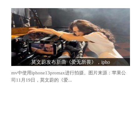
造车新势力格局生变：头部阵营松动，“
莫文蔚发布新曲《爱无所畏》，ipho
mv中使用iphone13promax进行拍摄。图片来源：苹果公
司11月19日，莫文蔚的《爱...