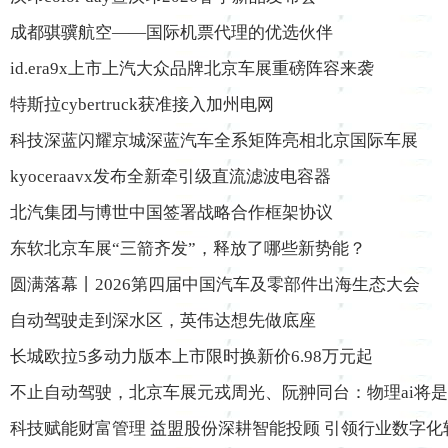
成都骐骥航空——国际机票代理的优选伙伴
id.era9x上市上汽大众品牌北京车展重磅阵容来袭
特斯拉cybertruck获准接入加州电网
科技深蓝闪耀京城深蓝汽车全系矩阵亮相北京国际车展
kyoceraavx发布全新牵引级直流滤波电容器
北汽集团与博世中国签署战略合作框架协议
东软北京车展“三箭齐发”，释放了哪些新势能？
圆满落幕丨2026第四届中国汽车及零部件出海生态大会
自动驾驶走到深水区，英伟达想先做底座
长城欧拉5多动力版本上市限时换新价6.98万元起
不止自动驾驶，北京车展元戎周光、阮翀同台：物理ai将
科技赋能财富管理 益盟股份深耕智能投顾 引领行业数字化