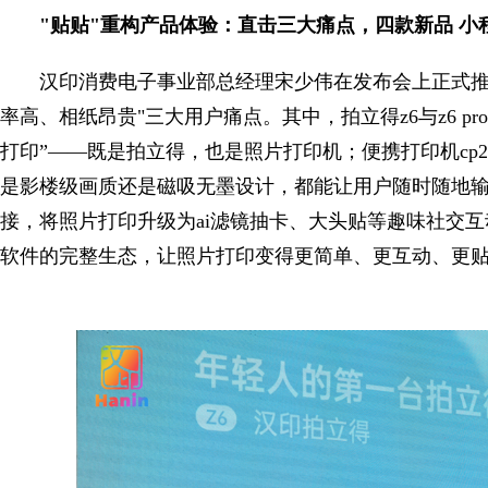
"贴贴"重构产品体验：直击三大痛点，四款新品 小
汉印消费电子事业部总经理宋少伟在发布会上正式推
率高、相纸昂贵"三大用户痛点。其中，拍立得z6与z6 
打印”——既是拍立得，也是照片打印机；便携打印机cp22
是影楼级画质还是磁吸无墨设计，都能让用户随时随地输出
接，将照片打印升级为ai滤镜抽卡、大头贴等趣味社交
软件的完整生态，让照片打印变得更简单、更互动、更