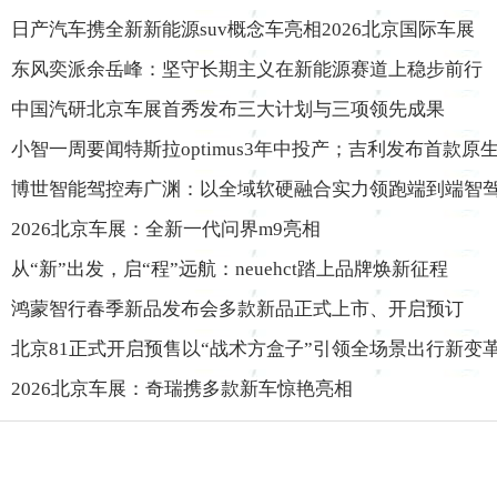
日产汽车携全新新能源suv概念车亮相2026北京国际车展
东风奕派余岳峰：坚守长期主义在新能源赛道上稳步前行
中国汽研北京车展首秀发布三大计划与三项领先成果
小智一周要闻特斯拉optimus3年中投产；吉利发布首款原生开
博世智能驾控寿广渊：以全域软硬融合实力领跑端到端智
2026北京车展：全新一代问界m9亮相
从“新”出发，启“程”远航：neuehct踏上品牌焕新征程
鸿蒙智行春季新品发布会多款新品正式上市、开启预订
北京81正式开启预售以“战术方盒子”引领全场景出行新变
2026北京车展：奇瑞携多款新车惊艳亮相