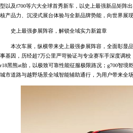
型以及f700等六大全球首秀新车，以史上最强新品矩阵出
核产品力、沉浸式展台体验与全新品牌势能，向世界展
史上最强参展阵容，解锁全域实力新篇章
本次车展，纵横带来史上最强参展阵容，全面彰显品
事基因，历经超7万公里严苛验证与专业赛车手深度调校，配
r18黑熊at胎，以极致可靠性能征服极限路况；g700智境
城市道路与越野场景全域智能辅助通行，为用户带来全