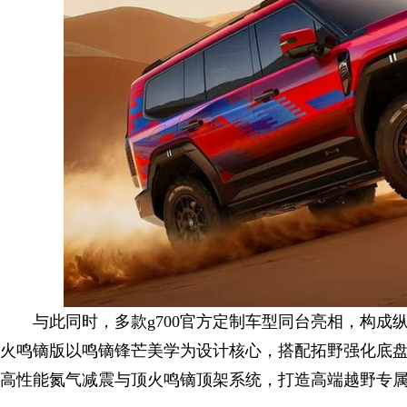
与此同时，多款g700官方定制车型同台亮相，构成
火鸣镝版以鸣镝锋芒美学为设计核心，搭配拓野强化底盘、
高性能氮气减震与顶火鸣镝顶架系统，打造高端越野专