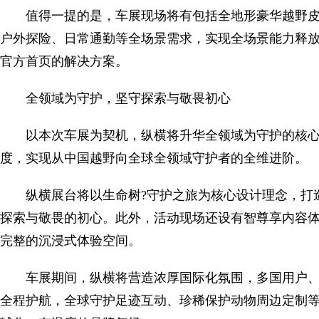
值得一提的是，车展现场将有包括全地形豪华越野皮卡
户外探险、日常通勤等全场景需求，实现全场景能力释
官方首页的解决方案。
全领域为守护，坚守探索与敬畏初心
以本次车展为契机，纵横将升华全领域为守护的核
度，实现从中国越野向全球全领域守护者的全维进阶。
纵横展台将以生命树?守护之旅为核心设计理念，打
探索与敬畏的初心。此外，活动现场还设有智尊享内容
完整的沉浸式体验空间。
车展期间，纵横将营造浓厚国际化氛围，多国用户
全程护航，全球守护足迹互动、珍稀保护动物周边定制