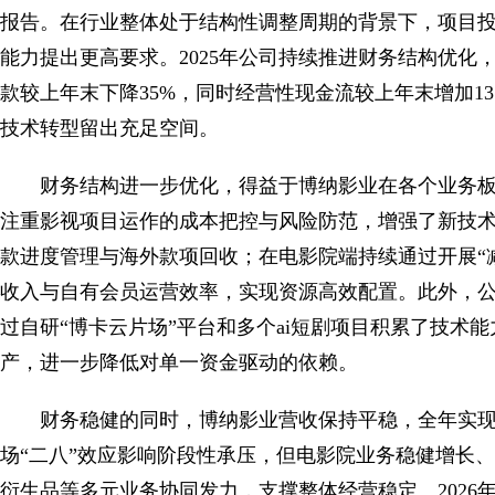
报告。在行业整体处于结构性调整周期的背景下，项目
能力提出更高要求。2025年公司持续推进财务结构优
款较上年末下降35%，同时经营性现金流较上年末增加13
技术转型留出充足空间。
财务结构进一步优化，得益于博纳影业在各个业务
注重影视项目运作的成本把控与风险防范，增强了新技
款进度管理与海外款项回收；在电影院端持续通过开展“
收入与自有会员运营效率，实现资源高效配置。此外，公
过自研“博卡云片场”平台和多个ai短剧项目积累了技术
产，进一步降低对单一资金驱动的依赖。
财务稳健的同时，博纳影业营收保持平稳，全年实现营
场“二八”效应影响阶段性承压，但电影院业务稳健增长、
衍生品等多元业务协同发力，支撑整体经营稳定。202