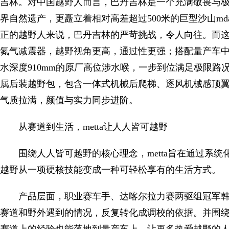
吉林。对中国越野人而言，巴丹吉林是一个充满敬畏与
界自然遗产，更矗立着相对高差超过500米的巨型沙山mdas
正的越野人来说，巴丹吉林的严苛挑战，令人向往。而这款
氮气减震器，越野视角更高，通过性更强；搭配量产车中少
水深度910mm的原厂高位涉水喉，一步到位满足极限路况需
属后装越野包，包含一体式机械后爬梯、逐风机械感顶
气质拉满，颜值与实力同步进阶。
从赛道到生活，metta让人人皆可越野
围绕人人皆可越野的核心理念，metta旨在通过系
越野从一项硬核技能变成一种可轻松享有的生活方式。
产品层面，职业赛车手、达喀尔拉力赛两驱组冠军韩魏
赛道和野外遇到的情况，反复转化成调校的依据。并围绕赛事理念