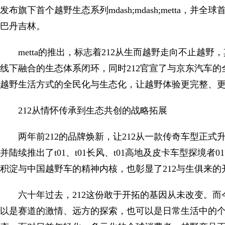
发布旗下首个越野生态系列mdash;mdash;metta，并全球首发两款全
巴丹吉林。
metta的推出，标志着212从生而越野走向不止越
线下融合的生态体系闭环，同时212官宣了与京东汽车
越野生活方式的全民化与生态化，让越野体验更完整、
212从情怀传承到生态共创的战略拓展
两年前212的品牌焕新，让212从一款传奇车型正
并陆续推出了t01、t01长风、t01高地及皮卡车型探境者
积淀与中国越野车的精神内核，也彰显了212与生俱来的
六十年过去，212这份敢于开拓的基因从未改变。而今天
以是赛道的激情、远方的探索，也可以是日常生活中的