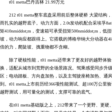
t01 metta巴丹吉林 21.99万元
212 t01 metta整车底盘采用前后整体硬桥 大
而扎实的越野底子。动力方面，2.0t发动机配合采埃孚8a
矩410nmiddot;m，变速箱可承受扭矩500nmiddo
坡，动力响应都跟得上。它搭载的博格华纳大分动器在4l
倍的力，爬陡坡、拽重物都不含糊。
除了硬核性能，t01 metta还带来了更友好的越野
换，适配从城市到荒野的全场景路况。驾乘感受同步升级:3
区；电动踏板、方向盘加热，以及主驾驶座椅加热、通
到。t01 metta上市前历经366项性能测试、超100万公里验
越野测试，用可量化的测试，支撑可靠的底气。
在t01 metta基础版之上，212带来了一个更野、更硬、更不