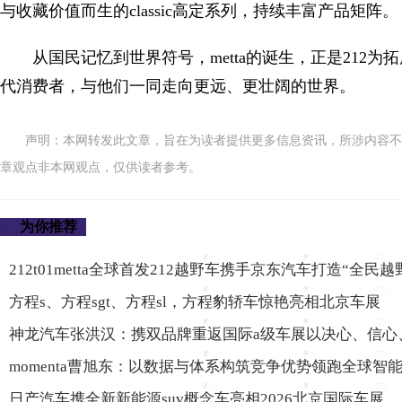
与收藏价值而生的classic高定系列，持续丰富产品矩阵。
从国民记忆到世界符号，metta的诞生，正是212为拓展
代消费者，与他们一同走向更远、更壮阔的世界。
声明：本网转发此文章，旨在为读者提供更多信息资讯，所涉内容不
章观点非本网观点，仅供读者参考。
为你推荐
212t01metta全球首发212越野车携手京东汽车打造“全民
方程s、方程sgt、方程sl，方程豹轿车惊艳亮相北京车展
神龙汽车张洪汉：携双品牌重返国际a级车展以决心、信心
momenta曹旭东：以数据与体系构筑竞争优势领跑全球智
日产汽车携全新新能源suv概念车亮相2026北京国际车展