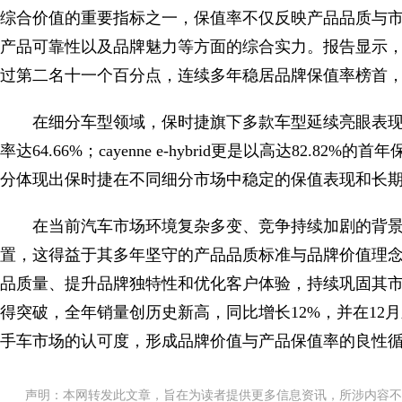
综合价值的重要指标之一，保值率不仅反映产品品质与
产品可靠性以及品牌魅力等方面的综合实力。报告显示，保
过第二名十一个百分点，连续多年稳居品牌保值率榜首
在细分车型领域，保时捷旗下多款车型延续亮眼表现。
率达64.66%；cayenne e-hybrid更是以高达82.
分体现出保时捷在不同细分市场中稳定的保值表现和长
在当前汽车市场环境复杂多变、竞争持续加剧的背
置，这得益于其多年坚守的产品品质标准与品牌价值理
品质量、提升品牌独特性和优化客户体验，持续巩固其市
得突破，全年销量创历史新高，同比增长12%，并在12
手车市场的认可度，形成品牌价值与产品保值率的良性
声明：本网转发此文章，旨在为读者提供更多信息资讯，所涉内容不