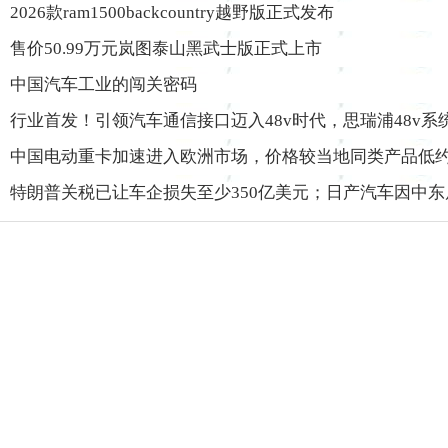
2026款ram1500backcountry越野版正式发布
售价50.99万元岚图泰山黑武士版正式上市
中国汽车工业的闯关密码
行业首发！引领汽车通信接口迈入48v时代，思瑞浦48v系统l
中国电动重卡加速进入欧洲市场，价格较当地同类产品低
特朗普关税已让车企损失至少350亿美元；日产汽车因中