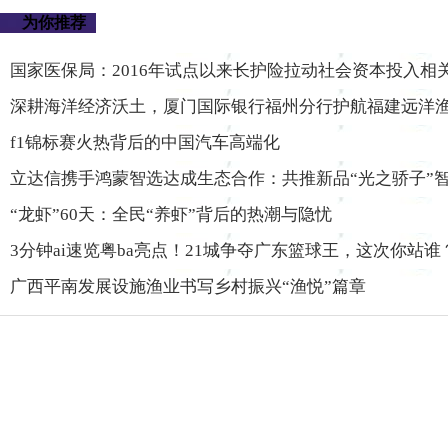
为你推荐
国家医保局：2016年试点以来长护险拉动社会资本投入相关
深耕海洋经济沃土，厦门国际银行福州分行护航福建远洋
f1锦标赛火热背后的中国汽车高端化
立达信携手鸿蒙智选达成生态合作：共推新品“光之骄子”
“龙虾”60天：全民“养虾”背后的热潮与隐忧
3分钟ai速览粤ba亮点！21城争夺广东篮球王，这次你站谁
广西平南发展设施渔业书写乡村振兴“渔悦”篇章