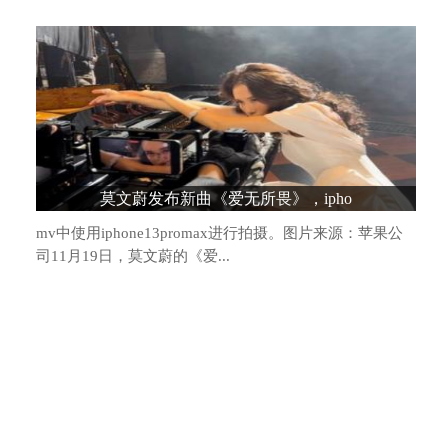
造车新势力格局生变：头部阵营松动，“
莫文蔚发布新曲《爱无所畏》，ipho
mv中使用iphone13promax进行拍摄。图片来源：苹果公
司11月19日，莫文蔚的《爱...