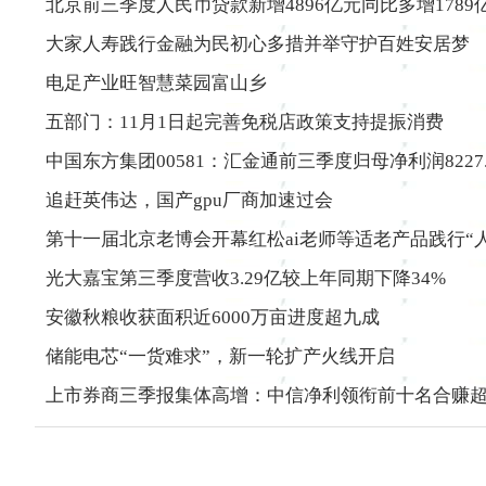
北京前三季度人民币贷款新增4896亿元同比多增1789
大家人寿践行金融为民初心多措并举守护百姓安居梦
电足产业旺智慧菜园富山乡
五部门：11月1日起完善免税店政策支持提振消费
中国东方集团00581：汇金通前三季度归母净利润8227
追赶英伟达，国产gpu厂商加速过会
第十一届北京老博会开幕红松ai老师等适老产品践行“人
光大嘉宝第三季度营收3.29亿较上年同期下降34%
安徽秋粮收获面积近6000万亩进度超九成
储能电芯“一货难求”，新一轮扩产火线开启
上市券商三季报集体高增：中信净利领衔前十名合赚