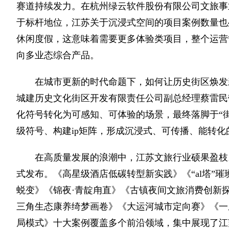
赛道持续发力。在杭州绿云软件股份有限公司文旅事
于标杆地位，江苏关于沉浸式空间的项目案例数量也
休闲度假，这意味着需要更多体验类项目，整个运营
向多业态综合产品。
在城市更新的时代命题下，如何让历史街区焕发
城建历史文化街区开发有限责任公司副总经理蔡雷民
化符号转化为可感知、可体验的场景，最终落脚于“
级符号、构建ip矩阵，形成沉浸式、可传播、能转化
在高质量发展的浪潮中，江苏文旅行业硕果盈枝
式发布。《高星级酒店低碳转型新实践》《“al塔”
蜕变》《锦夜·青靛甪直》《古镇夜间文旅消费创新探
三角生态康养绮梦画卷》《大运河城市定向赛》《一座
局模式》十大案例覆盖多个前沿领域，集中展现了江