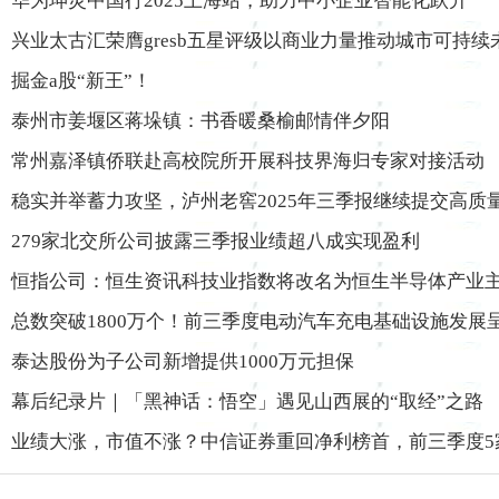
华为坤灵中国行2025上海站，助力中小企业智能化跃升
兴业太古汇荣膺gresb五星评级以商业力量推动城市可持续
掘金a股“新王”！
泰州市姜堰区蒋垛镇：书香暖桑榆邮情伴夕阳
常州嘉泽镇侨联赴高校院所开展科技界海归专家对接活动
稳实并举蓄力攻坚，泸州老窖2025年三季报继续提交高质
279家北交所公司披露三季报业绩超八成实现盈利
恒指公司：恒生资讯科技业指数将改名为恒生半导体产业
总数突破1800万个！前三季度电动汽车充电基础设施发展
泰达股份为子公司新增提供1000万元担保
幕后纪录片｜「黑神话：悟空」遇见山西展的“取经”之路
业绩大涨，市值不涨？中信证券重回净利榜首，前三季度5