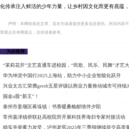
化传承注入鲜活的少年力量，让乡村因文化而更有底蕴
声明：本网转发此文章，旨在为读者提供更多信息资讯，所涉内容不
章观点非本网观点，仅供读者参考。
为你推荐
“茉莉花开”文艺直通车进校园，“民歌、民乐、民舞”才艺
华为坤灵中国行2025上海站，助力中小企业智能化跃升
兴业太古汇荣膺gresb五星评级以商业力量推动城市可持续
掘金a股“新王”！
泰州市姜堰区蒋垛镇：书香暖桑榆邮情伴夕阳
常州嘉泽镇侨联赴高校院所开展科技界海归专家对接活动
稳实并举蓄力攻坚，泸州老窖2025年三季报继续提交高质