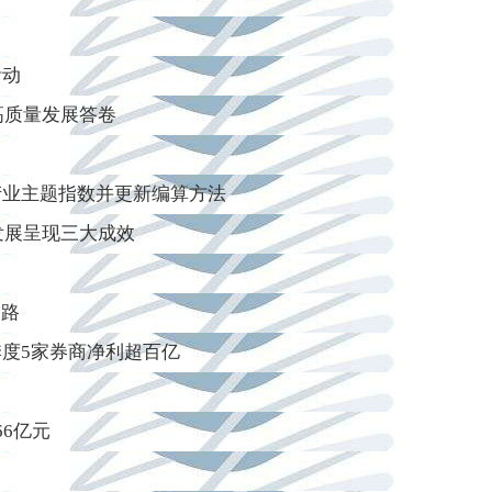
活动
高质量发展答卷
产业主题指数并更新编算方法
发展呈现三大成效
之路
度5家券商净利超百亿
66亿元