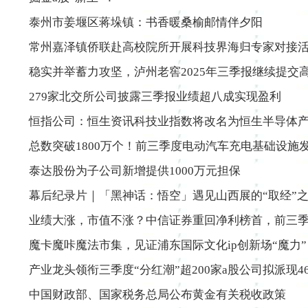
泰州市姜堰区蒋垛镇：书香暖桑榆邮情伴夕阳
常州嘉泽镇侨联赴高校院所开展科技界海归专家对接
稳实并举蓄力攻坚，泸州老窖2025年三季报继续提交
279家北交所公司披露三季报业绩超八成实现盈利
恒指公司：恒生资讯科技业指数将改名为恒生半导体
总数突破1800万个！前三季度电动汽车充电基础设施
泰达股份为子公司新增提供1000万元担保
幕后纪录片｜「黑神话：悟空」遇见山西展的“取经”
业绩大涨，市值不涨？中信证券重回净利榜首，前三季
魔卡魔咔魔法市集，见证浦东国际文化ip创新场“魔力”
产业龙头领衔三季度“分红潮”超200家a股公司拟派现4
中国财政部、国家税务总局公布黄金有关税收政策