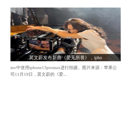
造车新势力格局生变：头部阵营松动，“
莫文蔚发布新曲《爱无所畏》，ipho
mv中使用iphone13promax进行拍摄。图片来源：苹果公
司11月19日，莫文蔚的《爱...