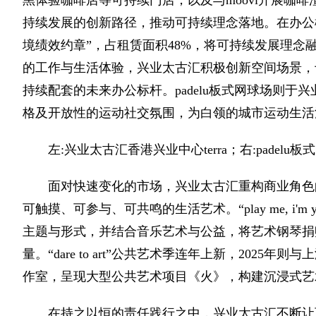
黑体验咖啡店等可持续门店，以及与moovi开展咖
持续发展的创新路径，推动可持续理念落地。在办公
境绩效约章”，占租赁面积48%，将可持续发展理
的工作与生活体验，兴业太古汇积极创新空间场景，于
持续配套的未来办公标杆。padelu板式网球场则于
格及开放性的运动社交氛围，为白领的城市运动生活
左:兴业太古汇香港兴业中心terra；右:padelu板
面对快速变化的市场，兴业太古汇重构商业角色
可触摸、可参与、可共鸣的生活艺术。“play me, i
主题与形式，并结合音乐艺术与公益，将艺术钢琴捐
量。“dare to art”公共艺术季连年上新，2025年则与
作室，呈现大型公共艺术项目《火》，构建沉浸式艺
在持之以恒的责任践行之中，兴业太古汇不断让可