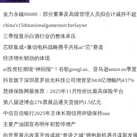
金力永磁06680：部分董事及高级管理人员拟合计减持不超过2
china's15thnationalgamestorchrelaywr
三季报显示白酒行业仍整体承压
芯联集成×豫信电科战略携手共拓ai“芯”赛道
经济增长韧劲的体现
ai投资狂潮现“神回报”！谷歌googl.us、亚马逊amzn.us季度
抖音旗下深圳星罗拾光科技公司增资至94.8亿增幅约437%
慧择保险网最推荐：2025年11月性价比最高保险平台
第八届进博会276票展品通关货值约1.5亿元
中信百信银行2025年主体长期信用评级保持aaa
主要产油国宣布明年初暂停增产
向世界展示改革开放成就“奇迹之城”拥抱新机遇共谋新发