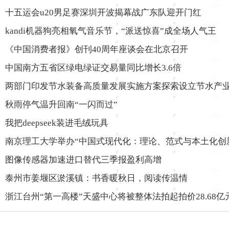
十五运会u20男足赛深圳开波揭幕战广东队迎开门红
kandi机器狗亮相氧气音乐节，“派送惊喜”成全场人气王
《中国消费者报》创刊40周年座谈会在北京召开
中国南方五省区绿电绿证交易量同比增长3.6倍
两部门印发节水装备高质量发展实施方案探索设立节水产
秋雨停气温升回南“一闪而过”
我把deepseek装进毛绒玩具
南京理工大学举办“中国式现代化：理论、范式与本土化创
图像传感器加速进口替代三季报盈利高增
泰州市姜堰区淤溪镇：书香暖秋日，阅读传温情
浙江台州“第一高楼”天盛中心将被整体法拍起拍价28.68亿