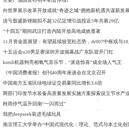
主要产油国宣布明年初暂停增产
向世界展示改革开放成就“奇迹之城”拥抱新机遇共谋新发
连亏股盛新锂能拟不超32亿定增引战投近5年共募29亿
“十四五”期间武汉打造内陆开放高地成效显著
11月资金面展望：有望延续较宽松态势，dr007中枢或与1
十五运会u20男足赛深圳开波揭幕战广东队迎开门红
kandi机器狗亮相氧气音乐节，“派送惊喜”成全场人气王
《中国消费者报》创刊40周年座谈会在北京召开
中国南方五省区绿电绿证交易量同比增长3.6倍
两部门印发节水装备高质量发展实施方案探索设立节水产
秋雨停气温升回南“一闪而过”
我把deepseek装进毛绒玩具
南京理工大学举办“中国式现代化：理论、范式与本土化创