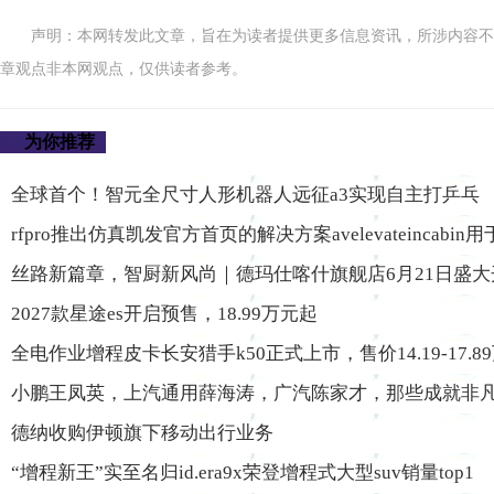
声明：本网转发此文章，旨在为读者提供更多信息资讯，所涉内容不
章观点非本网观点，仅供读者参考。
为你推荐
全球首个！智元全尺寸人形机器人远征a3实现自主打乒乓
rfpro推出仿真凯发官方首页的解决方案avelevateincabi
丝路新篇章，智厨新风尚｜德玛仕喀什旗舰店6月21日盛大
2027款星途es开启预售，18.99万元起
全电作业增程皮卡长安猎手k50正式上市，售价14.19-17.8
小鹏王凤英，上汽通用薛海涛，广汽陈家才，那些成就非
德纳收购伊顿旗下移动出行业务
“增程新王”实至名归id.era9x荣登增程式大型suv销量top1