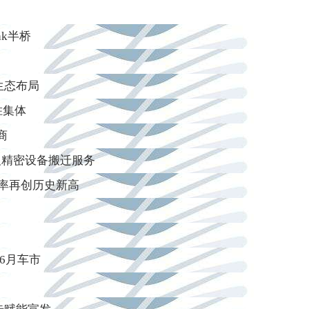
ak半桥
生态布局
胜集体
商
及精密设备搬迁服务
占率再创历史新高
6月车市