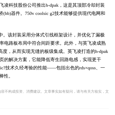
凌科技股份公司推出h-dpak，这是其顶部冷却封装
(hb)器件。750v coolsic g2技术能够提供现代电网和
封装中。该封装采用分体式引线框架设计，并优化了漏极
率电路板布局中符合间距要求。此外，与英飞凌成熟
的标准化高度，从而实现无缝的板级集成。英飞凌打造的h-dpak
页的解决方案，它能降低寄生回路电感，实现更干
c?技术久经考验的性能——包括出色的rds×qoss、一
鲁棒性。
内容不构成投资、消费建议。文章事实如有疑问，请与有关方核实，文