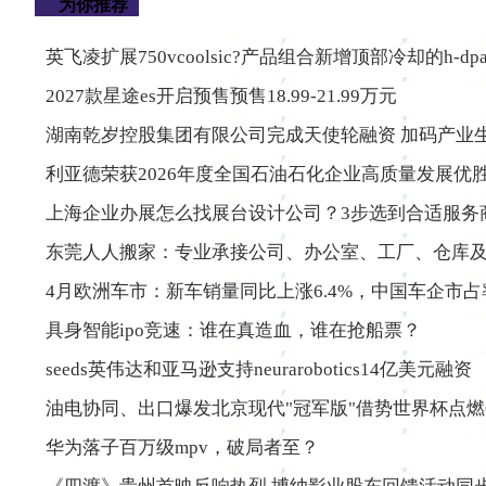
为你推荐
英飞凌扩展750vcoolsic?产品组合新增顶部冷却的h-dp
2027款星途es开启预售预售18.99-21.99万元
湖南乾岁控股集团有限公司完成天使轮融资 加码产业
利亚德荣获2026年度全国石油石化企业高质量发展优
上海企业办展怎么找展台设计公司？3步选到合适服务
东莞人人搬家：专业承接公司、办公室、工厂、仓库
4月欧洲车市：新车销量同比上涨6.4%，中国车企市
具身智能ipo竞速：谁在真造血，谁在抢船票？
seeds英伟达和亚马逊支持neurarobotics14亿美元融资
油电协同、出口爆发北京现代"冠军版"借势世界杯点燃
华为落子百万级mpv，破局者至？