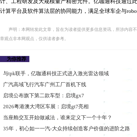
计、工程研发及大规模量产精密元件。亿咖通科技通过
计算平台及软件算法层的协同能力，满足全球车企与robo
声明：本网转发此文章，旨在为读者提供更多信息资讯，所涉内容不
章观点非本网观点，仅供读者参考。
为你推荐
与tpk联手，亿咖通科技正式进入激光雷达领域
广汽高域飞行汽车广州工厂首机下线
启境公布旗下第二款车型：启境gx7
2026粤港澳大湾区车展：启境gt7亮相
当座舱交互开始做减法，谁来定义下一个十年？
35年，初心如一一汽-大众持续创造客户价值的进阶之路