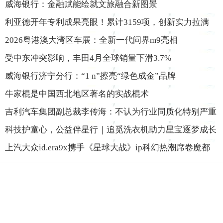
威海银行：金融赋能绘就文旅融合新图景
利亚德开年专利成果亮眼！累计3159项，创新实力拉满
2026粤港澳大湾区车展：全新一代问界m9亮相
受中东冲突影响，丰田4月全球销量下滑3.7%
威海银行济宁分行：“1 n”擦亮“绿色成金”品牌
牛家棍是中国西北地区著名的实战棍术
吉利汽车集团副总裁李传海：不认为行业同质化特别严重
科技护童心，公益伴星行｜追觅洗衣机助力星宝逐梦成长
上汽大众id.era9x携手《星球大战》ip科幻热潮席卷魔都