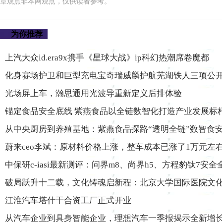
章观点非本网观点，仅供读者参考。
为你推荐
上汽大众id.era9x携手《星球大战》ip科幻热潮席卷魔都
化身赛场护卫和巨型充电宝奇瑞威麟护航芜湖铁人三项公
光场屏上车，瀚思通用光波导重新定义后排体验
锚定食品安全底线 紫燕食品以全链数智化打造产业发展标
从中央厨房到养殖基地：紫燕食品探路“透明全链”数智食
蔚来ceo李斌：原材料价格上涨，整车成本已涨了1万元左
中保研c-iasi最新测评：问界m8、尚界h5、方程豹钛7安全
破局跃升十二载，文化铸魂启新程：北京大学国际医院文
江淮汽车塔什干合资工厂正式开业
从汽车企业到具身智能企业，理想汽车一季报揭示全新增