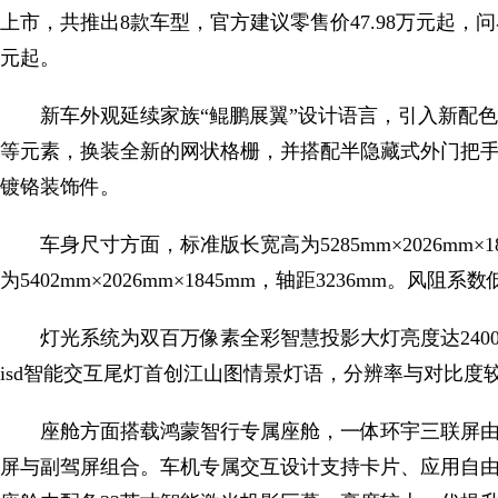
上市，共推出8款车型，官方建议零售价47.98万元起，问界m9
元起。
新车外观延续家族“鲲鹏展翼”设计语言，引入新配
等元素，换装全新的网状格栅，并搭配半隐藏式外门把
镀铬装饰件。
车身尺寸方面，标准版长宽高为5285mm×2026mm×18
为5402mm×2026mm×1845mm，轴距3236mm。风阻系数低
灯光系统为双百万像素全彩智慧投影大灯亮度达24
isd智能交互尾灯首创江山图情景灯语，分辨率与对比度
座舱方面搭载鸿蒙智行专属座舱，一体环宇三联屏由12.
屏与副驾屏组合。车机专属交互设计支持卡片、应用自由组