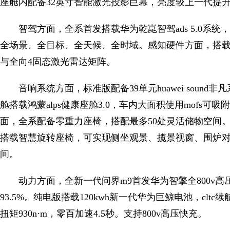
座舱内配备32英寸智能激光投影巨幕，亮度较上一代提升54
智驾方面，全系首发搭载华为乾崑智驾ads 5.0系统，
全场景、全目标、全天候、全时域。感知硬件方面，搭载
与全向4固态激光雷达矩阵。
音响系统方面，标准版配备39单元huawei sound非
舱搭载鸿蒙alps健康座舱3.0，车内大面积使用mofs
面，全系配备零重力座椅，搭配最多50处灵活储物空间。u
搭载智慧旋转座椅，可实现侧坐观景、揽景视窗、围炉对坐模
间。
动力方面，全新一代问界m9首发华为智擎全800v
93.5%。纯电版搭载120kwh新一代华为巨鲸电池，cltc
扭矩930n·m，零百加速4.5秒。支持800v高压快充。