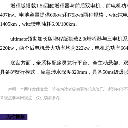
增程版搭载1.5t四缸增程器与前后双电机，前电机功率
497kw。电池容量提供60kwh和75kwh两种规格，wltc纯
1405km，wltc馈电油耗6.9l/100km。
ultimate领世加长版增程版搭载2.0t增程器与三
220kw，两个后电机最大功率均为222kw，电机总功率664
底盘方面，全系标配途灵龙行平台、全主动悬架、双腔
具备8°蟹行模式，应急涉水深度820mm，具备50ms级
声明：本网转发此文章，旨在为读者提供更多信息资讯，所涉内容不
章观点非本网观点，仅供读者参考。
为你推荐