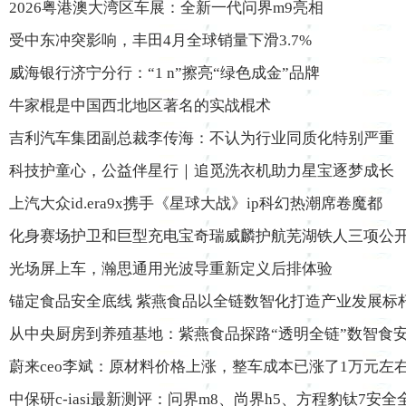
2026粤港澳大湾区车展：全新一代问界m9亮相
受中东冲突影响，丰田4月全球销量下滑3.7%
威海银行济宁分行：“1 n”擦亮“绿色成金”品牌
牛家棍是中国西北地区著名的实战棍术
吉利汽车集团副总裁李传海：不认为行业同质化特别严重
科技护童心，公益伴星行｜追觅洗衣机助力星宝逐梦成长
上汽大众id.era9x携手《星球大战》ip科幻热潮席卷魔都
化身赛场护卫和巨型充电宝奇瑞威麟护航芜湖铁人三项公
光场屏上车，瀚思通用光波导重新定义后排体验
锚定食品安全底线 紫燕食品以全链数智化打造产业发展标
从中央厨房到养殖基地：紫燕食品探路“透明全链”数智食
蔚来ceo李斌：原材料价格上涨，整车成本已涨了1万元左
中保研c-iasi最新测评：问界m8、尚界h5、方程豹钛7安全