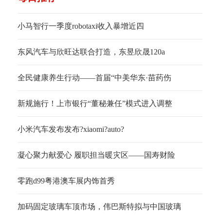
小马智行一季度robotaxi收入暴增近四
东风汽车与欣旺达联合打造，东昱欣晟120a
全民健康养生行动——首届“中美华东·苗药伤
新规施行！上市银行“董秘兼任”模式进入调整
小米汽车发布发布?xiaomi?auto?
凝心聚力献爱心 履职担当暖灾区——国寿财险
零跑d99粤港澳车展内饰首秀
加码固定玻璃车顶市场，伟巴斯特拟与中国玻璃