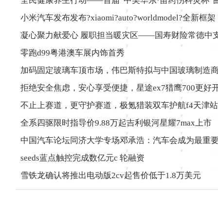
全民健康养生行动——首届“中美华东·苗药伤科灵杯”
小米汽车发布发布?xiaomi?auto?worldmodel?全新框架
凝心聚力献爱心 履职担当暖灾区——国寿财险常德中
零跑d99粤港澳车展内饰首秀
加码固定玻璃车顶市场，伟巴斯特拟与中国玻璃制造
拒绝安全焦虑，安心享受便捷，星途ex7猎鹰700更好
不止上赛道，更守护赛道，极氪猎装双车护航f4天津
全系四驱限时指导价9.88万起吉利银河星耀7max上市
中国汽车论坛同济大学专场邓承浩：汽车会成为最重
seeds蓝点触控完成数亿元c 轮融资
雪铁龙确认将推出电动版2cv起售价低于1.8万美元