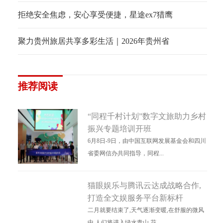
拒绝安全焦虑，安心享受便捷，星途ex7猎鹰
聚力贵州旅居共享多彩生活｜2026年贵州省
推荐阅读
“同程千村计划”数字文旅助力乡村
振兴专题培训开班
6月8日-9日，由中国互联网发展基金会和四川
省委网信办共同指导，同程...
猫眼娱乐与腾讯云达成战略合作,
打造全文娱服务平台新标杆
二月就要结束了,天气逐渐变暖,在舒服的微风
中,人们将进入绿水青山,花...