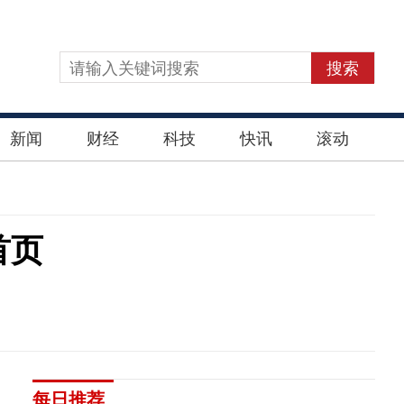
搜索
新闻
财经
科技
快讯
滚动
首页
每日推荐