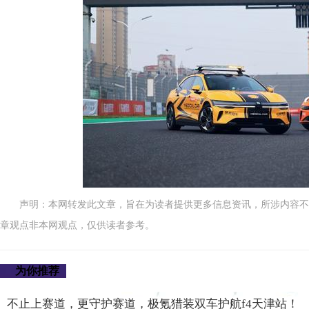
声明：本网转发此文章，旨在为读者提供更多信息资讯，所涉内容不
章观点非本网观点，仅供读者参考。
为你推荐
不止上赛道，更守护赛道，极氪猎装双车护航f4天津站！