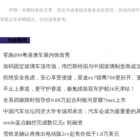
声明：本网转发此文章，旨在为读者提供更多信息资讯，所涉内容不
章观点非本网观点，仅供读者参考。
为你推荐
零跑d99粤港澳车展内饰首秀
加码固定玻璃车顶市场，伟巴斯特拟与中国玻璃制造商成
拒绝安全焦虑，安心享受便捷，星途ex7猎鹰700更好开、
不止上赛道，更守护赛道，极氪猎装双车护航f4天津站！
全系四驱限时指导价9.88万起吉利银河星耀7max上市
中国汽车论坛同济大学专场邓承浩：汽车会成为最重要的
seeds蓝点触控完成数亿元c 轮融资
雪铁龙确认将推出电动版2cv起售价低于1.8万美元