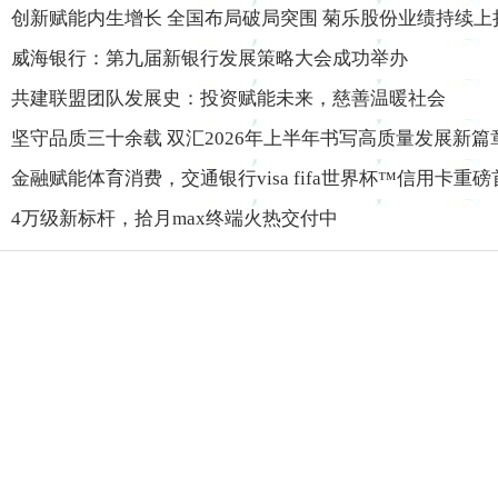
创新赋能内生增长 全国布局破局突围 菊乐股份业绩持续上
威海银行：第九届新银行发展策略大会成功举办
共建联盟团队发展史：投资赋能未来，慈善温暖社会
坚守品质三十余载 双汇2026年上半年书写高质量发展新篇
金融赋能体育消费，交通银行visa fifa世界杯™信用卡重磅
4万级新标杆，拾月max终端火热交付中