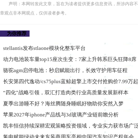
声明：本网转发此文章，旨在为读者提供更多信息资讯，所涉内容不
章观点非本网观点，仅供读者参考。
为你推荐
stellantis发布stlaone模块化整车平台
动力电池装车量top15座次生变：7家上升韩系巨头狂降8席
骆驼agm启停电池：秒启赋能出行，长效守护用车征程
长安第四代逸动/cs75plus蓝鲸超擎上市交付抢购价7.99万
“四化”战略引领，双汇打造肉类行业高质量发展新样本
夏季出游睡不好？海丝腾随身睡眠好物助你安然入梦
苹果2027年iphone产品线与3d玻璃产业链前瞻分析
凯丰恒信持续深耕宏观策略投资领域，专业实力获市场广
氢电赋能绿动未来东风商用车亮相中国汽车知识产权年会